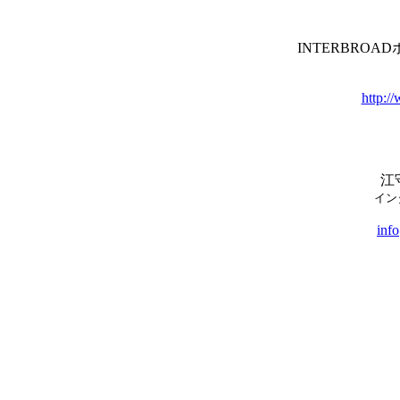
INTERBRO
http:/
江
イン
info